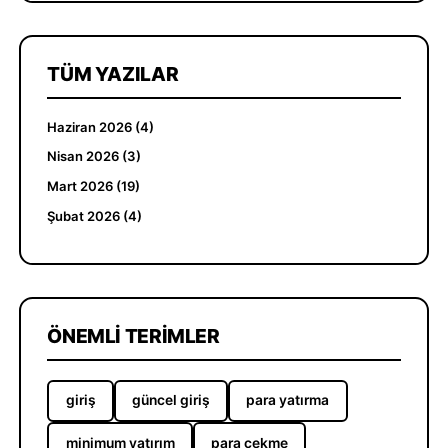
TÜM YAZILAR
Haziran 2026 (4)
Nisan 2026 (3)
Mart 2026 (19)
Şubat 2026 (4)
ÖNEMLI TERIMLER
giriş
güncel giriş
para yatırma
minimum yatırım
para çekme