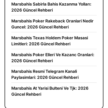
Marsbahis Sabirla Bahis Kazanma Yolları:
2026 Güncel Rehberi
Marsbahis Poker Rakeback Oranlari Nedir
Guncel: 2026 Güncel Rehberi
Marsbahis Texas Holdem Poker Masasi
Limitleri: 2026 Güncel Rehberi
Marsbahis Poker Elleri Ve Kazanc Oranlari:
2026 Güncel Rehberi
Marsbahis Resmi Telegram Kanali
Paylasimlari: 2026 Güncel Rehberi
Marsbahis At Yarisi Bulteni Ve Tjk: 2026
Güncel Rehberi