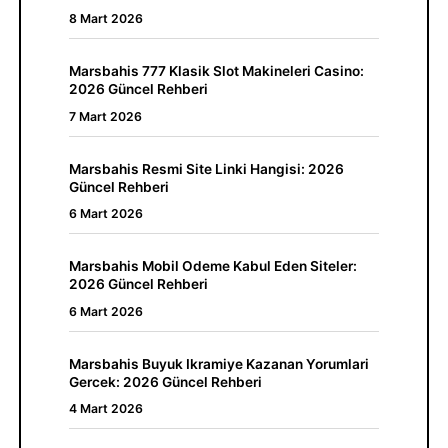
8 Mart 2026
Marsbahis 777 Klasik Slot Makineleri Casino:
2026 Güncel Rehberi
7 Mart 2026
Marsbahis Resmi Site Linki Hangisi: 2026
Güncel Rehberi
6 Mart 2026
Marsbahis Mobil Odeme Kabul Eden Siteler:
2026 Güncel Rehberi
6 Mart 2026
Marsbahis Buyuk Ikramiye Kazanan Yorumlari
Gercek: 2026 Güncel Rehberi
4 Mart 2026