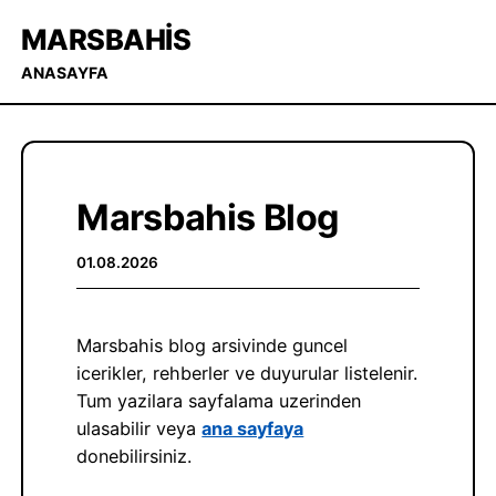
MARSBAHIS
ANASAYFA
Marsbahis Blog
01.08.2026
Marsbahis blog arsivinde guncel
icerikler, rehberler ve duyurular listelenir.
Tum yazilara sayfalama uzerinden
ulasabilir veya
ana sayfaya
donebilirsiniz.