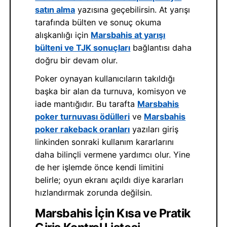
satın alma
yazısına geçebilirsin. At yarışı
tarafında bülten ve sonuç okuma
alışkanlığı için
Marsbahis at yarışı
bülteni ve TJK sonuçları
bağlantısı daha
doğru bir devam olur.
Poker oynayan kullanıcıların takıldığı
başka bir alan da turnuva, komisyon ve
iade mantığıdır. Bu tarafta
Marsbahis
poker turnuvası ödülleri
ve
Marsbahis
poker rakeback oranları
yazıları giriş
linkinden sonraki kullanım kararlarını
daha bilinçli vermene yardımcı olur. Yine
de her işlemde önce kendi limitini
belirle; oyun ekranı açıldı diye kararları
hızlandırmak zorunda değilsin.
Marsbahis İçin Kısa ve Pratik