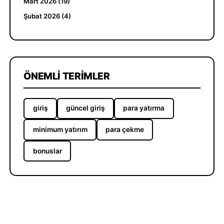
Mart 2026 (19)
Şubat 2026 (4)
ÖNEMLI TERIMLER
giriş
güncel giriş
para yatırma
minimum yatırım
para çekme
bonuslar