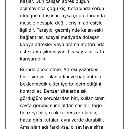
başlar. Dün çalışan adres bugün
açılmayınca çoğu kişi hesabında sorun
olduğunu düşünür, oysa çoğu durumda
mesele hesapla değil, erişim adresiyle
ilgilidir. Tarayıcı geçmişinde kalan eski
bağlantılar, sosyal medyada dolaşan
kopya adresler veya arama motorunda
üst sıraya çıkmış yanıltıcı sayfalar kafa
karıştırabilir.
Burada acele etme. Adresi yazarken
harf sırasını, alan adını ve bağlantının
beklenmedik ekler içerip içermediğini
kontrol et. Benzer sitelerde sık
gördüğüm sorunlardan biri, kullanıcının
sayfa görünümüne aldanmasıdır; logo
benzeyebilir, renkler benzer olabilir,
hatta giriş kutuları aynı yerde durabilir.
Ama alan adı farklıysa, o sayfaya şifre