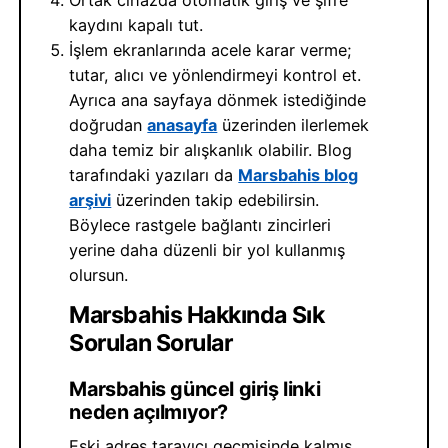
kaydını kapalı tut.
İşlem ekranlarında acele karar verme;
tutar, alıcı ve yönlendirmeyi kontrol et.
Ayrıca ana sayfaya dönmek istediğinde
doğrudan
anasayfa
üzerinden ilerlemek
daha temiz bir alışkanlık olabilir. Blog
tarafındaki yazıları da
Marsbahis blog
arşivi
üzerinden takip edebilirsin.
Böylece rastgele bağlantı zincirleri
yerine daha düzenli bir yol kullanmış
olursun.
Marsbahis Hakkında Sık
Sorulan Sorular
Marsbahis güncel giriş linki
neden açılmıyor?
Eski adres tarayıcı geçmişinde kalmış