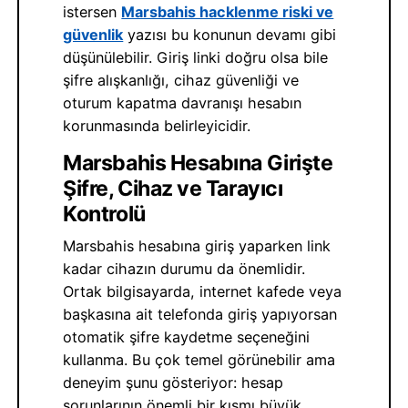
istersen
Marsbahis hacklenme riski ve
güvenlik
yazısı bu konunun devamı gibi
düşünülebilir. Giriş linki doğru olsa bile
şifre alışkanlığı, cihaz güvenliği ve
oturum kapatma davranışı hesabın
korunmasında belirleyicidir.
Marsbahis Hesabına Girişte
Şifre, Cihaz ve Tarayıcı
Kontrolü
Marsbahis hesabına giriş yaparken link
kadar cihazın durumu da önemlidir.
Ortak bilgisayarda, internet kafede veya
başkasına ait telefonda giriş yapıyorsan
otomatik şifre kaydetme seçeneğini
kullanma. Bu çok temel görünebilir ama
deneyim şunu gösteriyor: hesap
sorunlarının önemli bir kısmı büyük