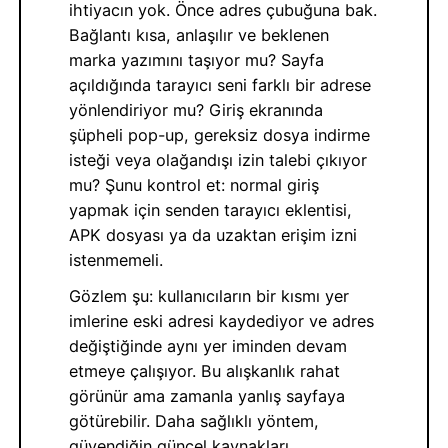
ihtiyacın yok. Önce adres çubuğuna bak.
Bağlantı kısa, anlaşılır ve beklenen
marka yazımını taşıyor mu? Sayfa
açıldığında tarayıcı seni farklı bir adrese
yönlendiriyor mu? Giriş ekranında
şüpheli pop-up, gereksiz dosya indirme
isteği veya olağandışı izin talebi çıkıyor
mu? Şunu kontrol et: normal giriş
yapmak için senden tarayıcı eklentisi,
APK dosyası ya da uzaktan erişim izni
istenmemeli.
Gözlem şu: kullanıcıların bir kısmı yer
imlerine eski adresi kaydediyor ve adres
değiştiğinde aynı yer iminden devam
etmeye çalışıyor. Bu alışkanlık rahat
görünür ama zamanla yanlış sayfaya
götürebilir. Daha sağlıklı yöntem,
güvendiğin güncel kaynakları