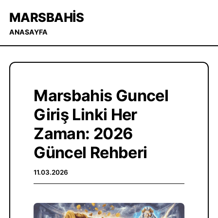
MARSBAHIS
ANASAYFA
Marsbahis Guncel
Giriş Linki Her
Zaman: 2026
Güncel Rehberi
11.03.2026