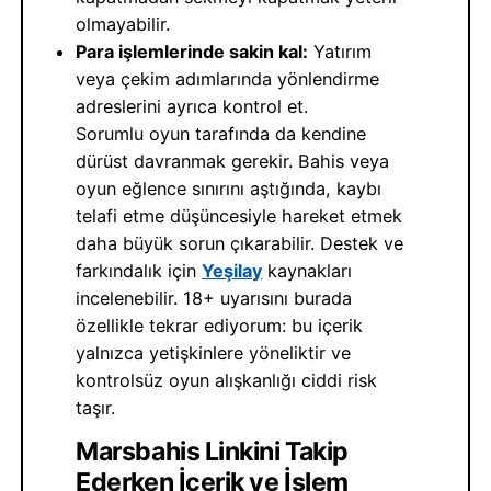
olmayabilir.
Para işlemlerinde sakin kal:
Yatırım
veya çekim adımlarında yönlendirme
adreslerini ayrıca kontrol et.
Sorumlu oyun tarafında da kendine
dürüst davranmak gerekir. Bahis veya
oyun eğlence sınırını aştığında, kaybı
telafi etme düşüncesiyle hareket etmek
daha büyük sorun çıkarabilir. Destek ve
farkındalık için
Yeşilay
kaynakları
incelenebilir. 18+ uyarısını burada
özellikle tekrar ediyorum: bu içerik
yalnızca yetişkinlere yöneliktir ve
kontrolsüz oyun alışkanlığı ciddi risk
taşır.
Marsbahis Linkini Takip
Ederken İçerik ve İşlem