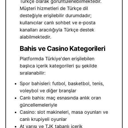
Türkçe olarak görüntülenebilmektedir.
Müşteri hizmetleri de Türkçe dil
desteğiyle erişilebilir durumdadır;
kullanıcılar canlı sohbet ve e-posta
kanalları aracılığıyla Türkçe destek
alabilmektedir.
Bahis ve Casino Kategorileri
Platformda Türkiye'den erişilebilen
başlıca içerik kategorileri şu şekilde
sıralanabilir:
Spor bahisleri: futbol, basketbol, tenis,
voleybol ve diğer branşlar
Canlı bahis: maç esnasında anlık oran
güncellemeleriyle
Casino: slot makineleri, masa oyunları ve
canlı krupiyeli oyunlar
At yarışı ve TJK tabanlı içerik