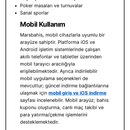
Poker masaları ve turnuvalar
Sanal sporlar
Mobil Kullanım
Marsbahis, mobil cihazlarla uyumlu bir
arayüze sahiptir. Platforma iOS ve
Android işletim sistemlerinde çalışan
akıllı telefonlar ve tabletler üzerinden
mobil tarayıcı aracılığıyla
erişilebilmektedir. Ayrıca indirilebilir
mobil uygulama seçenekleri de
mevcuttur; güncel indirme bağlantılarına
ulaşmak için
mobil giriş ve iOS indirme
sayfası incelenebilir. Mobil arayüz; bahis
kuponu oluşturma, canlı maç takibi ve
para yatırma/çekme işlemlerini
desteklemektedir.