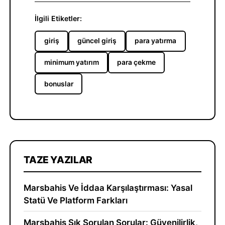
İlgili Etiketler:
giriş
güncel giriş
para yatırma
minimum yatırım
para çekme
bonuslar
TAZE YAZILAR
Marsbahis Ve İddaa Karşılaştırması: Yasal
Statü Ve Platform Farkları
Marsbahis Sık Sorulan Sorular: Güvenilirlik,