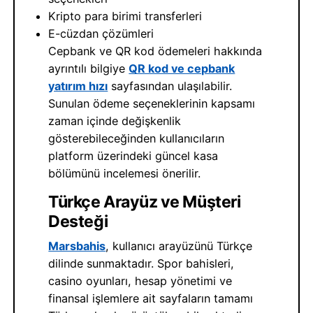
Kripto para birimi transferleri
E-cüzdan çözümleri
Cepbank ve QR kod ödemeleri hakkında
ayrıntılı bilgiye
QR kod ve cepbank
yatırım hızı
sayfasından ulaşılabilir.
Sunulan ödeme seçeneklerinin kapsamı
zaman içinde değişkenlik
gösterebileceğinden kullanıcıların
platform üzerindeki güncel kasa
bölümünü incelemesi önerilir.
Türkçe Arayüz ve Müşteri
Desteği
Marsbahis
, kullanıcı arayüzünü Türkçe
dilinde sunmaktadır. Spor bahisleri,
casino oyunları, hesap yönetimi ve
finansal işlemlere ait sayfaların tamamı