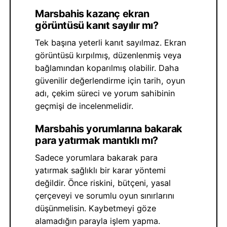
Marsbahis kazanç ekran
görüntüsü kanıt sayılır mı?
Tek başına yeterli kanıt sayılmaz. Ekran
görüntüsü kırpılmış, düzenlenmiş veya
bağlamından koparılmış olabilir. Daha
güvenilir değerlendirme için tarih, oyun
adı, çekim süreci ve yorum sahibinin
geçmişi de incelenmelidir.
Marsbahis yorumlarına bakarak
para yatırmak mantıklı mı?
Sadece yorumlara bakarak para
yatırmak sağlıklı bir karar yöntemi
değildir. Önce riskini, bütçeni, yasal
çerçeveyi ve sorumlu oyun sınırlarını
düşünmelisin. Kaybetmeyi göze
alamadığın parayla işlem yapma.