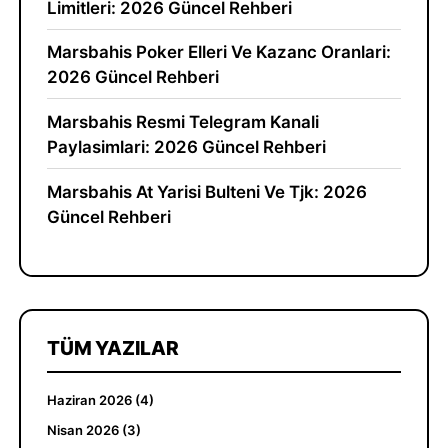
Limitleri: 2026 Güncel Rehberi
Marsbahis Poker Elleri Ve Kazanc Oranlari:
2026 Güncel Rehberi
Marsbahis Resmi Telegram Kanali
Paylasimlari: 2026 Güncel Rehberi
Marsbahis At Yarisi Bulteni Ve Tjk: 2026
Güncel Rehberi
TÜM YAZILAR
Haziran 2026 (4)
Nisan 2026 (3)