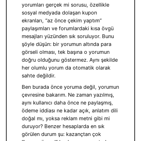
yorumları gerçek mi sorusu, özellikle
sosyal medyada dolaşan kupon
ekranları, “az önce çekim yaptım”
paylaşımları ve forumlardaki kısa övgü
mesajları yüzünden sık soruluyor. Bunu
şöyle düşün: bir yorumun altında para
görseli olması, tek başına o yorumun
doğru olduğunu göstermez. Aynı şekilde
her olumlu yorum da otomatik olarak
sahte değildir.
Ben burada önce yoruma değil, yorumun
çevresine bakarım. Ne zaman yazılmış,
aynı kullanıcı daha önce ne paylaşmış,
ödeme iddiası ne kadar açık, anlatım dili
doğal mı, yoksa reklam metni gibi mi
duruyor? Benzer hesaplarda en sık
görülen durum şu: kazançtan çok