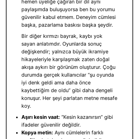
hemen üyeliğe çağıran bir dil aynı
paylaşımda buluşuyorsa ben bu yorumu
güvenilir kabul etmem. Deneyim cümlesi
başka, pazarlama baskısı başka şeydir.
Bir diğer kırmızı bayrak, kaybı yok
sayan anlatımdır. Oyunlarda sonuç
değişkendir; yalnızca büyük ikramiye
hikayeleriyle karşılaşmak zaten doğal
akışa aykırı bir görünüm oluşturur. Çoğu
durumda gerçek kullanıcılar “şu oyunda
iyi denk geldi ama daha önce
kaybettiğim de oldu” gibi daha dengeli
konuşur. Her şeyi parlatan metne mesafe
koy.
Aşırı kesin vaat:
“Kesin kazanırsın” gibi
ifadeler güvenilir değildir.
Kopya metin:
Aynı cümlelerin farklı