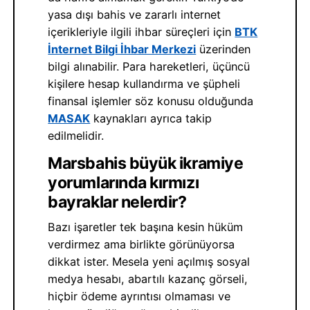
yasa dışı bahis ve zararlı internet
içerikleriyle ilgili ihbar süreçleri için
BTK
İnternet Bilgi İhbar Merkezi
üzerinden
bilgi alınabilir. Para hareketleri, üçüncü
kişilere hesap kullandırma ve şüpheli
finansal işlemler söz konusu olduğunda
MASAK
kaynakları ayrıca takip
edilmelidir.
Marsbahis büyük ikramiye
yorumlarında kırmızı
bayraklar nelerdir?
Bazı işaretler tek başına kesin hüküm
verdirmez ama birlikte görünüyorsa
dikkat ister. Mesela yeni açılmış sosyal
medya hesabı, abartılı kazanç görseli,
hiçbir ödeme ayrıntısı olmaması ve