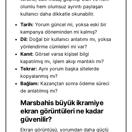
olumlu hem olumsuz ayrıntı paylaşan
kullanıcı daha dikkatle okunabilir.
Tarih:
Yorum güncel mi, yoksa eski bir
kampanya döneminden mi kalmış?
Dil:
Doğal bir kullanıcı anlatımı mı, yoksa
yönlendirme cümleleri mi var?
Kanıt:
Görsel varsa kişisel bilgi
kapatılmış mı, işlem akışı mantıklı mı?
Tekrar:
Aynı yorum başka sitelerde
kopyalanmış mı?
Bağlam:
Kazançtan sonra ödeme süreci
de anlatılmış mı?
Marsbahis büyük ikramiye
ekran görüntüleri ne kadar
güvenilir?
Ekran görüntüsü, yorumdan daha güçlü