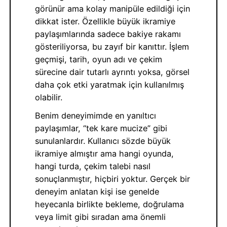
görünür ama kolay manipüle edildiği için
dikkat ister. Özellikle büyük ikramiye
paylaşımlarında sadece bakiye rakamı
gösteriliyorsa, bu zayıf bir kanıttır. İşlem
geçmişi, tarih, oyun adı ve çekim
sürecine dair tutarlı ayrıntı yoksa, görsel
daha çok etki yaratmak için kullanılmış
olabilir.
Benim deneyimimde en yanıltıcı
paylaşımlar, “tek kare mucize” gibi
sunulanlardır. Kullanıcı sözde büyük
ikramiye almıştır ama hangi oyunda,
hangi turda, çekim talebi nasıl
sonuçlanmıştır, hiçbiri yoktur. Gerçek bir
deneyim anlatan kişi ise genelde
heyecanla birlikte bekleme, doğrulama
veya limit gibi sıradan ama önemli