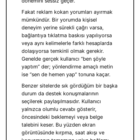
dönemini sessiz geçer.
Fakat reklam kokan yorumları ayırmak
mümkündür. Bir yorumda kişisel
deneyim yerine sürekli çağrı varsa,
bağlantıya tıklatma baskısı yapılıyorsa
veya aynı kelimelerle farklı hesaplarda
dolaşıyorsa temkinli olmak gerekir.
Genelde gerçek kullanıcı “ben şöyle
yaptım” der; yönlendirme amaçlı metin
ise “sen de hemen yap” tonuna kaçar.
Benzer sitelerde sık gördüğüm bir başka
durum da destek konuşmalarının
seçilerek paylaşılmasıdır. Kullanıcı
yalnızca olumlu cevabı gösterir,
öncesindeki beklemeyi veya belge
talebini keser. Bu yüzden ekran
görüntüsünde kırpma, saat akışı ve