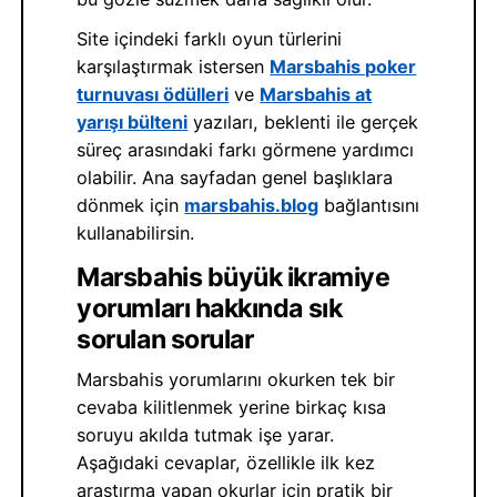
Site içindeki farklı oyun türlerini
karşılaştırmak istersen
Marsbahis poker
turnuvası ödülleri
ve
Marsbahis at
yarışı bülteni
yazıları, beklenti ile gerçek
süreç arasındaki farkı görmene yardımcı
olabilir. Ana sayfadan genel başlıklara
dönmek için
marsbahis.blog
bağlantısını
kullanabilirsin.
Marsbahis büyük ikramiye
yorumları hakkında sık
sorulan sorular
Marsbahis yorumlarını okurken tek bir
cevaba kilitlenmek yerine birkaç kısa
soruyu akılda tutmak işe yarar.
Aşağıdaki cevaplar, özellikle ilk kez
araştırma yapan okurlar için pratik bir